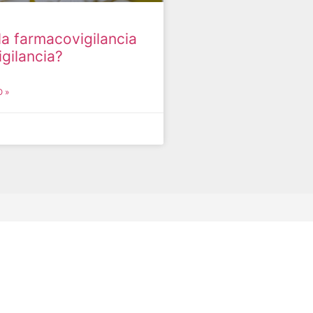
la farmacovigilancia
igilancia?
 »
newsletter