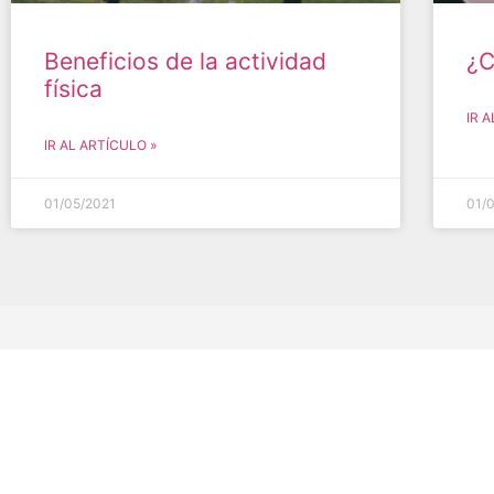
Beneficios de la actividad
¿C
física
IR 
IR AL ARTÍCULO »
01/05/2021
01/
Río Bamba # 800, Col. Lindavista. 07300, CDMX
Lunes a Domingo: 24 Horas
Atención a clientes: 55 2000 6100, Ext. 115, 176