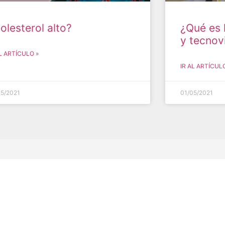
olesterol alto?
¿Qué es 
y tecnov
AL ARTÍCULO »
IR AL ARTÍCULO
05/2021
01/05/2021
Secciones
Suscríbete al 
Home
Promociones y más
Especialidades
Servicios
Forma de Pre-ingreso