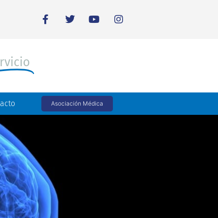
rvicio
acto
Asociación Médica